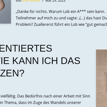
von
Eva Holden
Mai 29, 2023
„Danke für nichts. Warum Lob ein A*** sein kann
Teilnehmer auf mich zu und sagte: ‚(…) das hast Du
Problem? Zuallererst führt ein Lob wie “gut gema
IENTIERTES
IE KANN ICH DAS
TZEN?
vielfältig. Das Bedürfnis nach einer Arbeit mit Sinn
 ein Thema, dass im Zuge des Wandels unserer